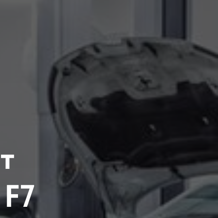
т
 F7