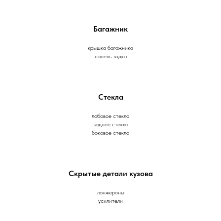
Багажник
крышка багажника
панель задка
Стекла
лобовое стекло
заднее стекло
боковое стекло
Скрытые детали кузова
лонжероны
усилители