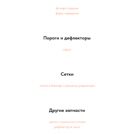
фонари задние
фары передние
Пороги и дефлекторы
порог
Сетки
сетка в бампер и решетку радиатора
Другие запчасти
щетки стеклоочистителя
дефлектор в окна