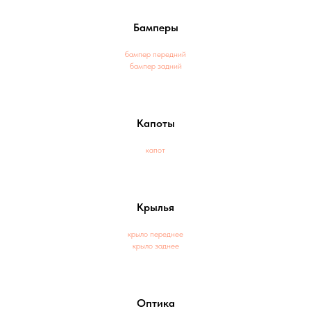
Бамперы
бампер передний
бампер задний
Капоты
капот
Крылья
крыло переднее
крыло заднее
Оптика